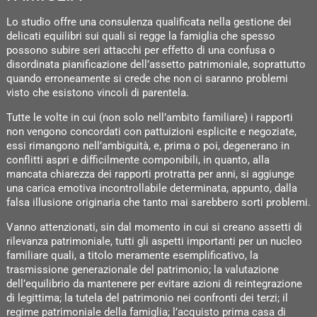
Lo studio offre una consulenza qualificata nella gestione dei
delicati equilibri sui quali si regge la famiglia che spesso
possono subire seri attacchi per effetto di una confusa o
disordinata pianificazione dell’assetto patrimoniale, soprattutto
quando erroneamente si crede che non ci saranno problemi
visto che esistono vincoli di parentela.
Tutte le volte in cui (non solo nell’ambito familiare) i rapporti
non vengono concordati con pattuizioni esplicite e negoziate,
essi rimangono nell’ambiguità, e, prima o poi, degenerano in
conflitti aspri e difficilmente componibili, in quanto, alla
mancata chiarezza dei rapporti protratta per anni, si aggiunge
una carica emotiva incontrollabile determinata, appunto, dalla
falsa illusione originaria che tanto mai sarebbero sorti problemi.
Vanno attenzionati, sin dal momento in cui si creano assetti di
rilevanza patrimoniale, tutti gli aspetti importanti per un nucleo
familiare quali, a titolo meramente esemplificativo, la
trasmissione generazionale del patrimonio; la valutazione
dell’equilibrio da mantenere per evitare azioni di reintegrazione
di legittima; la tutela del patrimonio nei confronti dei terzi; il
regime patrimoniale della famiglia; l’acquisto prima casa di